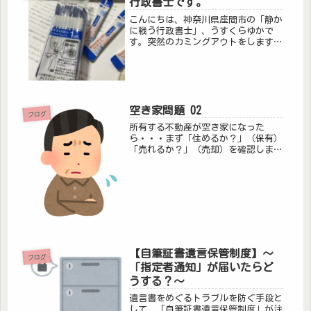
行政書士です。
こんにちは、神奈川県座間市の「静か
に戦う行政書士」、うすくらゆかで
す。突然のカミングアウトをします。
自己紹介文などに、「長いこと病気を
して」「入退院を繰り返し」と書いて
おりましたが、具体的な病名などに触
れたことはなかったと思います。です
が、...
空き家問題 02
ブログ
所有する不動産が空き家になった
ら・・・まず「住めるか？」（保有）
「売れるか？」（売却）を確認しまし
ょう。空き家を保有しているだけで固
定資産税や維持管理費がかかってしま
います。保有する場合不動産業者等に
頼って入居者を探すだけではなく、
「借り手...
【自筆証書遺言保管制度】～
ブログ
「指定者通知」が届いたらど
うする？～
遺言書をめぐるトラブルを防ぐ手段と
して、「自筆証書遺言保管制度」が注