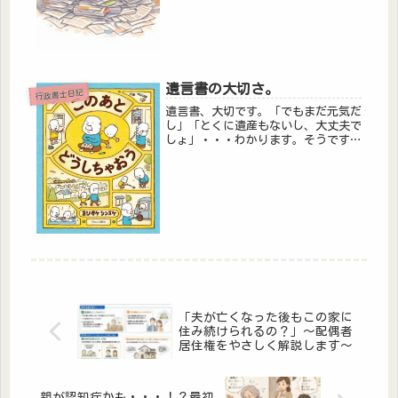
遺言書の大切さ。
行政書士日記
遺言書、大切です。「でもまだ元気だ
し」「とくに遺産もないし、大丈夫で
しょ」・・・わかります。そうですよ
ね。「遺言書の書き方がわからない」
「自分で自由に書いていいの？形式が
あるの？」・・・わからないこともた
くさんですよね。書き方や形式につい
て...
「夫が亡くなった後もこの家に
住み続けられるの？」～配偶者
居住権をやさしく解説します～
親が認知症かも・・・！？最初