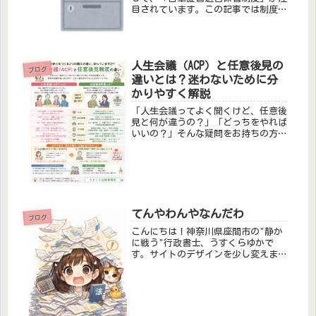
目されています。この記事では制度の
概要と、相続人のもとに「指定者通
知」が届いた場合の対応について解説
します。◆自筆証書遺言保管制度と
は？「自筆証書遺言制度」とは、作成
人生会議（ACP）と任意後見の
した自...
ブログ
違いとは？迷わないために分
かりやすく解説
「人生会議ってよく聞くけど、任意後
見と何が違うの？」「どっちをやれば
いいの？」そんな疑問をお持ちの方も
多いのではないでしょうか。どちらも
将来に備える大切な制度ですが、役割
がまったく違います。この記事では、
分かりやすく違いを解説します。結論
か...
てんやわんやなんだわ
ブログ
こんにちは！神奈川県座間市の"静か
に戦う"行政書士、うすくらゆかで
す。サイトのデザインを少し変えまし
た。ＴＯＰページの構成もほんのちょ
ぴっと変えました。当サイト、うすく
ら一人で運営しております。Webサイ
ト制作業者さんとか、頼んでないので
重...