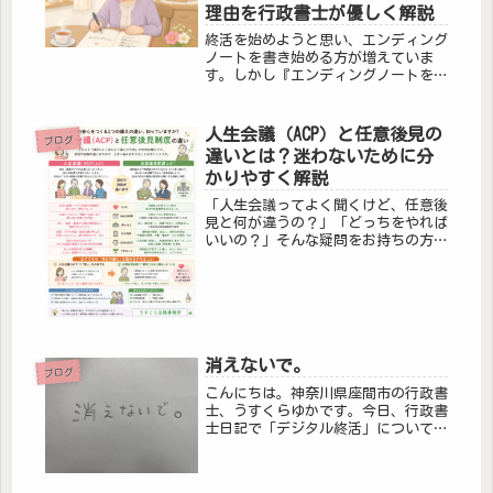
理由を行政書士が優しく解説
終活を始めようと思い、エンディング
ノートを書き始める方が増えていま
す。しかし『エンディングノートを書
いたから安心！』と思ってる方も少な
くありません。エンディングノートと
は？エンディングノートはいろんな項
人生会議（ACP）と任意後見の
ブログ
目があり、書ける内容も多岐にわたり
違いとは？迷わないために分
ます...
かりやすく解説
「人生会議ってよく聞くけど、任意後
見と何が違うの？」「どっちをやれば
いいの？」そんな疑問をお持ちの方も
多いのではないでしょうか。どちらも
将来に備える大切な制度ですが、役割
がまったく違います。この記事では、
分かりやすく違いを解説します。結論
か...
消えないで。
ブログ
こんにちは。神奈川県座間市の行政書
士、うすくらゆかです。今日、行政書
士日記で「デジタル終活」について書
かせていただきました。故人のSNSア
カウントどうする問題、気になりま
す。私はX，Instagram，Facebook，