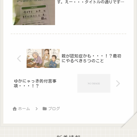
す。えー・・・タイトルの通りです。
只今、入院しております。12月1日に
緊急入院となりました。喘息でござい
ます・・・。親戚の叔母さんが亡くな
った日がちょうど呼吸器内科通院日だ
っ...
親が認知症かも・・・！？最初
にやるべき５つのこと
ゆかにゃっき的付言事
項・・・！？
ホーム
ブログ