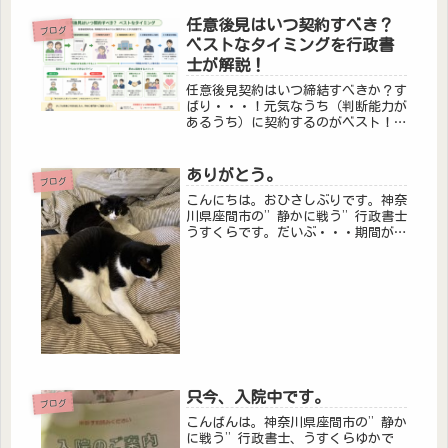
WeChat，LIN...
任意後見はいつ契約すべき？
ブログ
ベストなタイミングを行政書
士が解説！
任意後見契約はいつ締結すべきか？す
ばり・・・！元気なうち（判断能力が
あるうち）に契約するのがベスト！任
意後見契約は「判断能力があること」
が前提となります。認知症が進んだ後
に効果を発揮する任意後見ですが、契
ありがとう。
ブログ
約は認知症が進んでからではできない
こんにちは。おひさしぶりです。神奈
の...
川県座間市の”静かに戦う”行政書士
うすくらです。だいぶ・・・期間があ
いてしまいました。先日、叔母が亡く
なりました。そして、昨日 葬儀でし
た。最期、看取れてよかったです。小
さい時からそばにいたおばちゃん。
同...
只今、入院中です。
ブログ
こんばんは。神奈川県座間市の”静か
に戦う”行政書士、うすくらゆかで