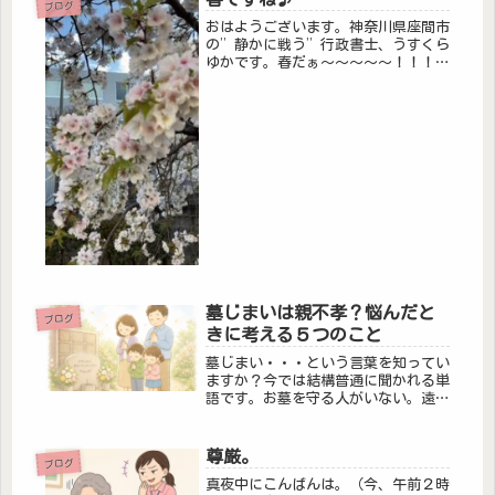
ブログ
おはようございます。神奈川県座間市
の”静かに戦う”行政書士、うすくら
ゆかです。春だぁ～～～～～！！！！
自宅から事務所までの道に、桜咲いて
ます。桜、可愛いですよね。大好き♪
上の写真は違うのですが、桜はやっぱ
りソメイヨシノが一番好きです。色の
淡...
墓じまいは親不孝？悩んだと
ブログ
きに考える５つのこと
墓じまい・・・という言葉を知ってい
ますか？今では結構普通に聞かれる単
語です。お墓を守る人がいない。遠方
で管理が難しい・・・子どもに負担を
かけたくない。このような理由で墓じ
まいをする人は増えています。でも
尊厳。
ブログ
「親不幸だ」「ご先祖様に申し訳な
真夜中にこんばんは。（今、午前２時
い」と...