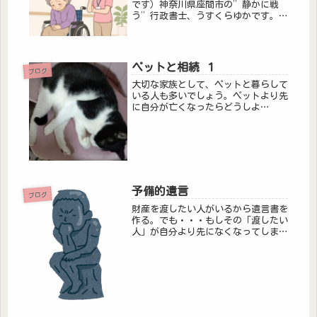
です）神奈川県座間市の”静かに戦
う”行政書士、うすくらゆかです。今
日は「尊厳」のお話です。このブログ
を介護職の方が読むことはないと思う
のですが、どうしても書きたくなった
ので・・・書きます。昨日、精神科に
ペットと相続 １
ブログ
定期...
大切な家族として、ペットと暮らして
いる人も多いでしょう。ペットより先
に自分が亡くなったらどうしよ
う・・・そう不安になり、可愛いペッ
トを守るため、そのペットに遺産を相
続させたいという方もいるかもしれま
せん。しかし、残念なことに日本の法
律上、動...
予備的遺言
ブログ
財産を渡したい人がいるから遺言書を
作る。でも・・・もしその「渡したい
人」が自分より先になくなってしまっ
たら？「自宅の土地・建物は息子Aに
相続させる」せっかく書いた遺言です
が、もし息子Aさんが先に亡くなって
しまったら、「息子Aに相続させる」
と...