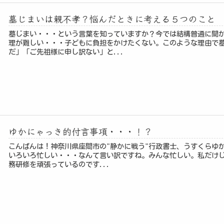
墓じまいは親不孝？悩んだときに考える５つのこと
墓じまい・・・という言葉を知っていますか？今では結構普通に聞
理が難しい・・・子どもに負担をかけたくない。このような理由で
だ」「ご先祖様に申し訳ない」と...
ゆかにゃっき的付言事項・・・！？
こんばんは！神奈川県座間市の"静かに戦う"行政書士、うすくらゆ
いろいろ忙しい・・・なんて言い訳ですね。みんな忙しい。私だけ
務研修を頑張っているのです...