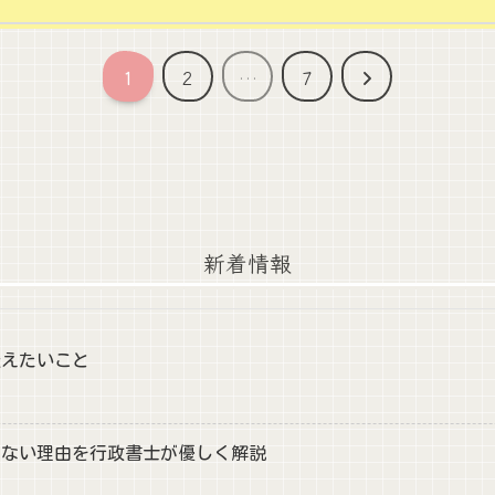
次
1
2
…
7
へ
新着情報
伝えたいこと
りない理由を行政書士が優しく解説