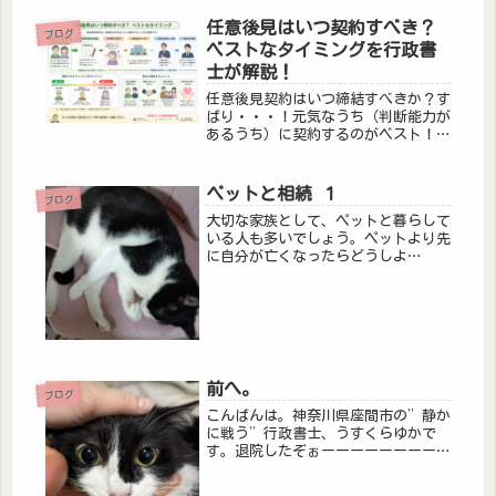
任意後見はいつ契約すべき？
ブログ
ベストなタイミングを行政書
士が解説！
任意後見契約はいつ締結すべきか？す
ばり・・・！元気なうち（判断能力が
あるうち）に契約するのがベスト！任
意後見契約は「判断能力があること」
が前提となります。認知症が進んだ後
に効果を発揮する任意後見ですが、契
ペットと相続 １
ブログ
約は認知症が進んでからではできない
大切な家族として、ペットと暮らして
の...
いる人も多いでしょう。ペットより先
に自分が亡くなったらどうしよ
う・・・そう不安になり、可愛いペッ
トを守るため、そのペットに遺産を相
続させたいという方もいるかもしれま
せん。しかし、残念なことに日本の法
律上、動...
前へ。
ブログ
こんばんは。神奈川県座間市の”静か
に戦う”行政書士、うすくらゆかで
す。退院したぞぉーーーーーーーー
ー！！！！！なんかまだちょっと苦し
くなったりするのですが、概ね元気で