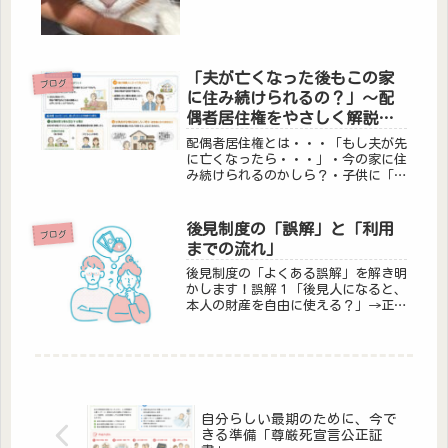
す。お騒がせいたしました。退院して
すぐに、遺言書の証人になったり、新
しい業...
「夫が亡くなった後もこの家
ブログ
に住み続けられるの？」～配
偶者居住権をやさしく解説し
ます～
配偶者居住権とは・・・「もし夫が先
に亡くなったら・・・」・今の家に住
み続けられるのかしら？・子供に「家
を売りたい」と言われたら・・・？・
老後のお金は足りる？・自宅を相続し
たら預貯金が減ってしまう・・・そん
後見制度の「誤解」と「利用
ブログ
な不安を感じたことはありませんか？
までの流れ」
実...
後見制度の「よくある誤解」を解き明
かします！誤解１「後見人になると、
本人の財産を自由に使える？」→正し
くは：本人のためにしか使えません。
後見人は、本人（被後見人）の利益を
守る立場です。後見人の財産とは別で
あり、家庭裁判所の監督のもと、本人
の...
自分らしい最期のために、今で
きる準備「尊厳死宣言公正証