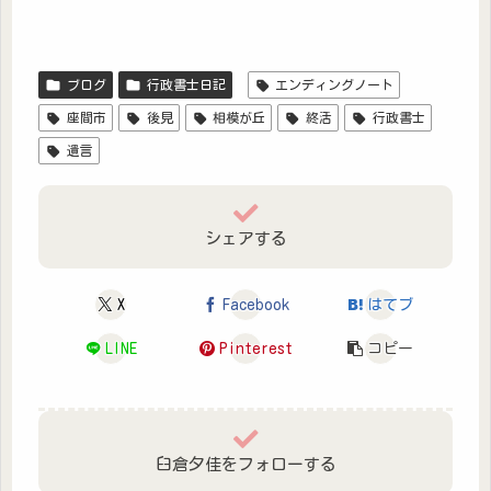
ブログ
行政書士日記
エンディングノート
座間市
後見
相模が丘
終活
行政書士
遺言
シェアする
X
Facebook
はてブ
LINE
Pinterest
コピー
臼倉夕佳をフォローする