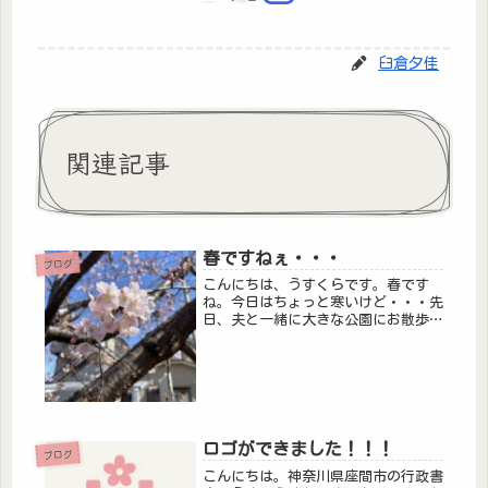
臼倉夕佳
関連記事
春ですねぇ・・・
ブログ
こんにちは、うすくらです。春です
ね。今日はちょっと寒いけど・・・先
日、夫と一緒に大きな公園にお散歩に
行きました。座間谷戸山公園。広かっ
た・・・。桜が見たかったのですが、
まだ咲いてなかったです。帰りに近所
の美味しいお蕎麦屋さんへ。相模が丘
にあ...
ロゴができました！！！
ブログ
こんにちは。神奈川県座間市の行政書