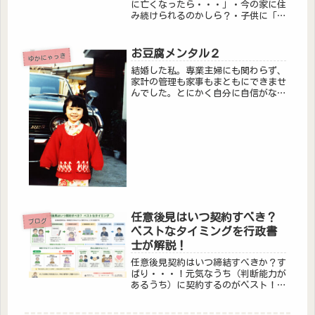
に亡くなったら・・・」・今の家に住
み続けられるのかしら？・子供に「家
を売りたい」と言われたら・・・？・
老後のお金は足りる？・自宅を相続し
たら預貯金が減ってしまう・・・そん
お豆腐メンタル２
ゆかにゃっき
な不安を感じたことはありませんか？
結婚した私。専業主婦にも関わらず、
実...
家計の管理も家事もまともにできませ
んでした。とにかく自分に自信がな
い。持ってるものがなにもな
い・・・・家事の中で唯一まともにで
きるのは料理だけでしたが、それも
「なんとか食べれるモノが作れる」だ
けでした。私の...
任意後見はいつ契約すべき？
ブログ
ベストなタイミングを行政書
士が解説！
任意後見契約はいつ締結すべきか？す
ばり・・・！元気なうち（判断能力が
あるうち）に契約するのがベスト！任
意後見契約は「判断能力があること」
が前提となります。認知症が進んだ後