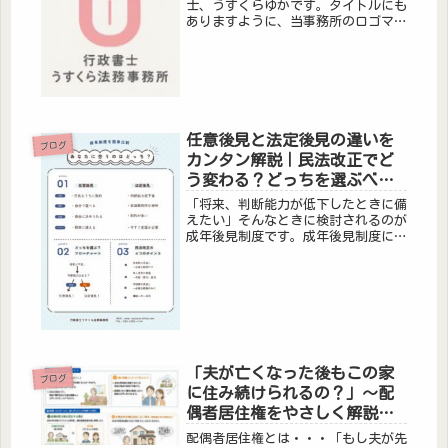
士、うすくらゆかです。タイトルにも
ありますように、当事務所のロゴマー
クができました。シンプルで可愛いの
がいいな・・・と思って作りました。
一生懸命咲いてるお花を、Ｕが支えて
いるイメージです。（Uは、もちろん
U...
任意後見と法定後見の違いを
ブログ
カンタン解説｜民法改正でど
う変わる？どっちを選ぶべ
き？
「将来、判断能力が低下したときに備
えたい」そんなときに検討されるのが
成年後見制度です。成年後見制度には
「任意後見」と「法定後見」がありま
す。ただ、・何が違うの？・どっちが
いいの？・民法改正で変わるって本
当？と疑問に感じている方も多いので
はな...
「夫が亡くなった後もこの家
ブログ
に住み続けられるの？」～配
偶者居住権をやさしく解説し
ます～
配偶者居住権とは・・・「もし夫が先