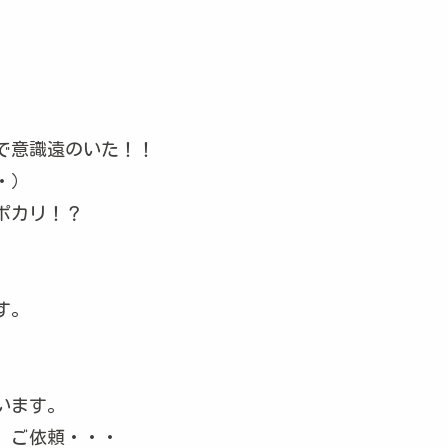
で意識遠のいた！！
・）
ポカリ！？
す。
います。
、ご依頼・・・